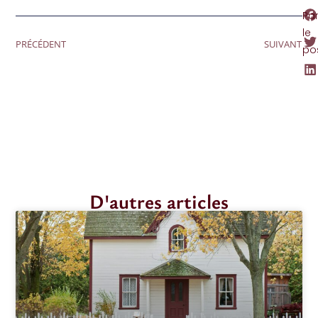
Pa
le
PRÉCÉDENT
SUIVANT
po
D'autres articles